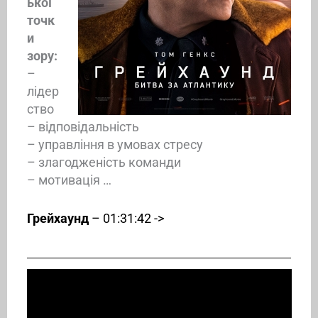
ької
точк
и
зору:
–
лідер
ство
– відповідальність
– управління в умовах стресу
– злагодженість команди
– мотивація …
Грейхаунд
– 01:31:42 ->